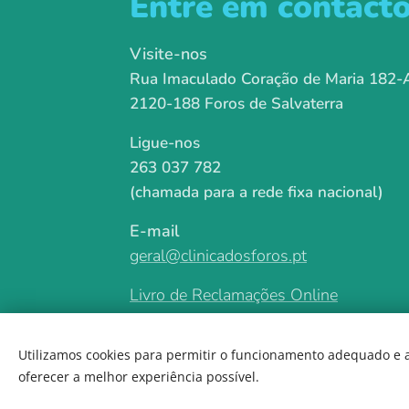
Entre em contact
Visite-nos
Rua Imaculado Coração de Maria 182-
2120-188 Foros de Salvaterra
Ligue-nos
263 037 782
(chamada para a rede fixa nacional)
E-mail
geral@clinicadosforos.pt
Livro de Reclamações Online
Utilizamos cookies para permitir o funcionamento adequado e a
oferecer a melhor experiência possível.