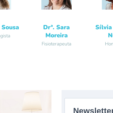
a Sousa
Drª. Sara
Sílvia
Moreira
N
gista
Fisioterapeuta
Hom
Newslette