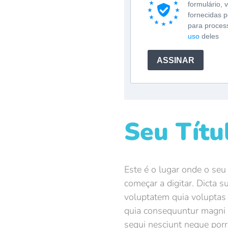
formulário,
fornecidas p
para proces
uso
deles
ASSINAR
Seu Títu
Este é o lugar onde o seu 
começar a digitar. Dicta 
voluptatem quia voluptas s
quia consequuntur magni 
sequi nesciunt neque por