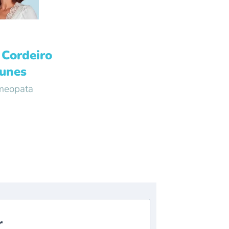
 Cordeiro
unes
eopata
r