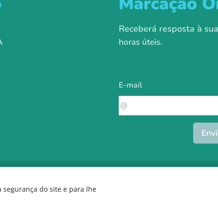
o
Marcação O
Receberá resposta à s
A
horas úteis.
E-mail
Envi
 segurança do site e para lhe
Termos e Condições.
Todos os direitos reservados.
Cookies