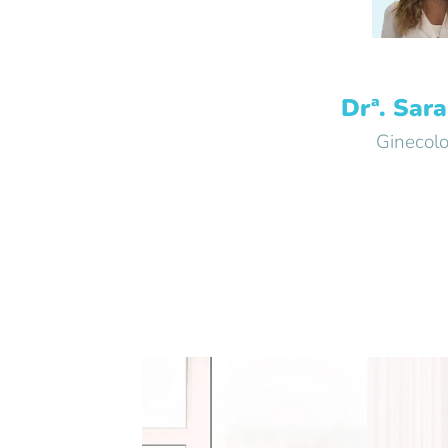
Drª. Sar
Ginecolo